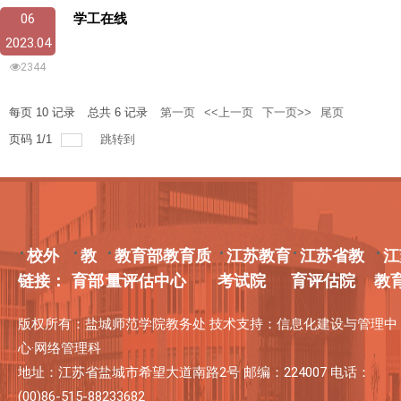
06
学工在线
2023.04
2344
每页
10
记录
总共
6
记录
第一页
<<上一页
下一页>>
尾页
页码
1
/
1
跳转到
校外
教
教育部教育质
江苏教育
江苏省教
江
链接：
育部
量评估中心
考试院
育评估院
教
版权所有：盐城师范学院教务处 技术支持：信息化建设与管理中
心·网络管理科
地址：江苏省盐城市希望大道南路2号 邮编：224007 电话：
(00)86-515-88233682