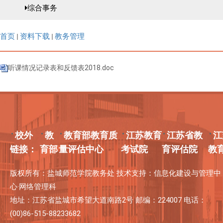
综合事务
首页
资料下载
教务管理
听课情况记录表和反馈表2018.doc
校外
教
教育部教育质
江苏教育
江苏省教
江
链接：
育部
量评估中心
考试院
育评估院
教
版权所有：盐城师范学院教务处 技术支持：信息化建设与管理中
心·网络管理科
地址：江苏省盐城市希望大道南路2号 邮编：224007 电话：
(00)86-515-88233682