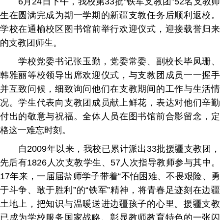
6
月
24
日下午，我校第
33
批“铁军支教团”
52
名支教
生在圆满完成为期一学期的新疆支教任务后顺利返校。
学校在通榆校区图书馆前举行欢迎仪式，迎接载誉归来
的支教团师生。
学校党委书记张玉勤，党委常委、副校长毕凤珊、
韩雅丽等校领导出席欢迎仪式，与支教团成员一一握手
并互致问候，细致询问他们在支教期间的工作与生活情
况。学生代表向支教团成员献上鲜花，表达对他们辛勤
付出的敬意与祝福。全体人员在图书馆前合影留念，定
格这一难忘时刻。
自
2009
年以来，我校已累计派出
33
批援疆支教团
先后有
1826
人次支教学生、
57
人次指导教师参与其中
17
年来，一届届盐师学子带着“不怕困难、不畏艰险、勇
于斗争、敢于胜利”的“铁军”精神，将青春足迹刻在边疆
土地上，把知识与温暖送进边疆孩子的心里。援疆支教
已成为学校服务国家战略、彰显教师教育特色的一张闪